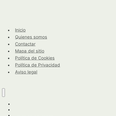
un
jardín
en
septiembre
Inicio
en
Quienes somos
Chile
Contactar
Mapa del sitio
Política de Cookies
Política de Privacidad
Aviso legal
Guía completa para horticultores y jardineros
Cuidados de las plantas
Herramientas y equipo