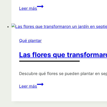
Descubre
Leer más
las
flores
que
transformaron
el
Qué plantar
jardín
de
Las flores que transformar
abril
de
alguien
Descubre qué flores se pueden plantar en sept
Las
Leer más
flores
que
transformaron