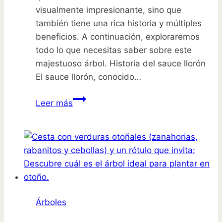
visualmente impresionante, sino que
también tiene una rica historia y múltiples
beneficios. A continuación, exploraremos
todo lo que necesitas saber sobre este
majestuoso árbol. Historia del sauce llorón
El sauce llorón, conocido…
Descubre
Leer más
por
qué
el
sauce
llorón
es
la
Árboles
planta
que