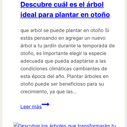
Descubre cuál es el árbol
transformará
ideal para plantar en otoño
tu
hogar
¡No
que arbol se puede plantar en otoño Si
querrás
estás pensando en agregar un nuevo
perdértelo!
árbol a tu jardín durante la temporada de
otoño, es importante elegir la especie
adecuada que pueda adaptarse a las
condiciones climáticas cambiantes de
esta época del año. Plantar árboles en
otoño puede ser beneficioso para su
crecimiento, ya que las…
Descubre
Leer más
cuál
es
el