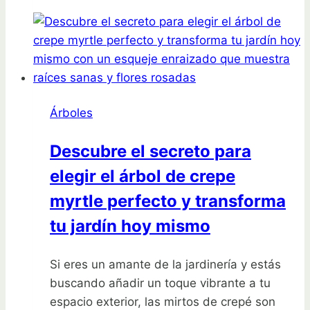
qué
trasplantar
árboles
en
otoño
puede
Árboles
cambiar
tu
Descubre el secreto para
jardín
elegir el árbol de crepe
para
siempre
myrtle perfecto y transforma
tu jardín hoy mismo
Si eres un amante de la jardinería y estás
buscando añadir un toque vibrante a tu
espacio exterior, las mirtos de crepé son