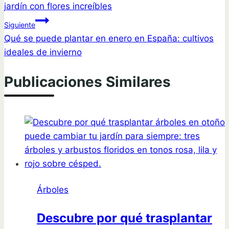
jardín con flores increíbles
entradas
Siguiente
Qué se puede plantar en enero en España: cultivos
ideales de invierno
Publicaciones Similares
Árboles
Descubre por qué trasplantar