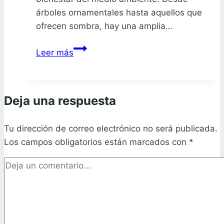
árboles ornamentales hasta aquellos que
ofrecen sombra, hay una amplia…
Descubre
Leer más
los
árboles
que
Deja una respuesta
transformarán
tu
Tu dirección de correo electrónico no será publicada.
jardín
Los campos obligatorios están marcados con
en
*
el
mejor
de
la
calle