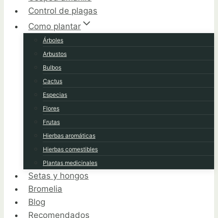
Control de plagas
Como plantar
Árboles
Arbustos
Bulbos
Cactus
Especias
Flores
Frutas
Hierbas aromáticas
Hierbas comestibles
Plantas medicinales
Setas y hongos
Bromelia
Blog
Recomendados