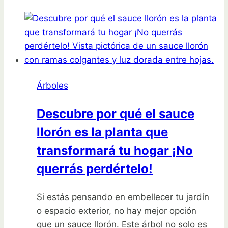
secreto
para
elegir
el
árbol
de
Árboles
arce
rojo
Descubre por qué el sauce
perfecto
llorón es la planta que
antes
de
transformará tu hogar ¡No
que
querrás perdértelo!
se
agoten
Si estás pensando en embellecer tu jardín
o espacio exterior, no hay mejor opción
que un sauce llorón. Este árbol no solo es