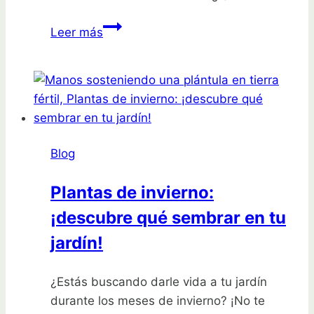
¡Descubre
Leer más
cuántos
árboles
de
naranja
puedes
sembrar
Blog
en
una
Plantas de invierno:
hectárea!
¡descubre qué sembrar en tu
jardín!
¿Estás buscando darle vida a tu jardín
durante los meses de invierno? ¡No te