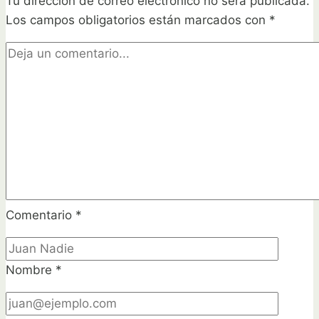
Tu dirección de correo electrónico no será publicada.
semillas
Los campos obligatorios están marcados con
germinadas
*
en
algodón
Comentario
*
Nombre
*