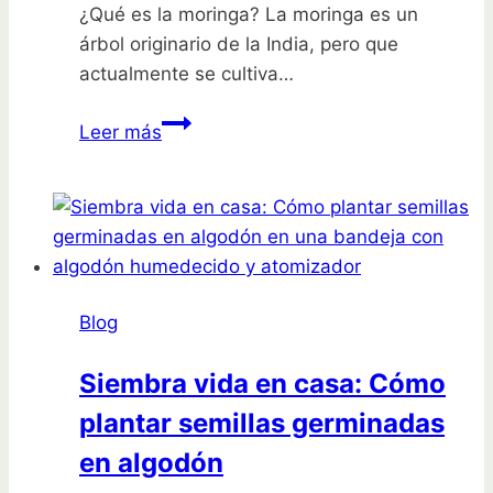
¿Qué es la moringa? La moringa es un
árbol originario de la India, pero que
actualmente se cultiva…
Cultiva
Leer más
tu
propia
moringa:
aprende
cómo
sembrarla
Blog
en
maceta
Siembra vida en casa: Cómo
plantar semillas germinadas
en algodón