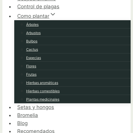
Control de plagas
Como plantar
Árboles
Arbustos
Bulbos
Cactus
Especias
Flores
Frutas
Hierbas aromáticas
Hierbas comestibles
Plantas medicinales
Setas y hongos
Bromelia
Blog
Recomendados