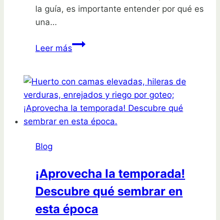
la guía, es importante entender por qué es
una…
Aprende
Leer más
a
sembrar
tomate
fácilmente:
guía
paso
a
Blog
paso
¡Aprovecha la temporada!
Descubre qué sembrar en
esta época