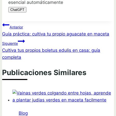
esencial automáticamente
ChatGPT
Navegación
Anterior
Guía práctica: cultiva tu propio aguacate en maceta
de
Siguiente
entradas
Cultiva tus propios boletus edulis en casa: guía
completa
Publicaciones Similares
Blog