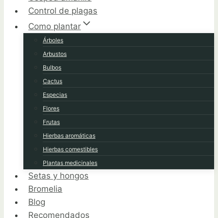
Control de plagas
Como plantar
Árboles
Arbustos
Bulbos
Cactus
Especias
Flores
Frutas
Hierbas aromáticas
Hierbas comestibles
Plantas medicinales
Setas y hongos
Bromelia
Blog
Recomendados