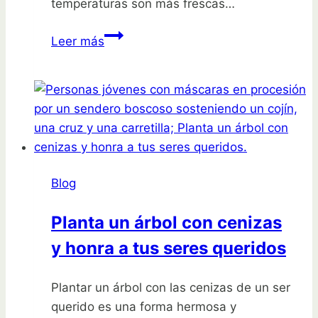
temperaturas son más frescas…
Siembra
Leer más
tu
huerto
de
otoño:
descubre
las
mejores
Blog
verduras
y
Planta un árbol con cenizas
hortalizas
y honra a tus seres queridos
Plantar un árbol con las cenizas de un ser
querido es una forma hermosa y