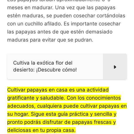
meses en madurar. Una vez que las papayas
estén maduras, se pueden cosechar cortándolas
con un cuchillo afilado. Es importante cosechar
las papayas antes de que estén demasiado
maduras para evitar que se pudran.
Cultiva la exótica flor del
desierto: ¡Descubre cómo!
Cultivar papayas en casa es una actividad
gratificante y saludable. Con los conocimientos
adecuados, cualquiera puede cultivar papayas en
su hogar. Sigue esta guía práctica y sencilla y
pronto podrás disfrutar de papayas frescas y
deliciosas en tu propia casa.