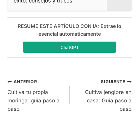
éxito: consejos y trucos
RESUME ESTE ARTÍCULO CON IA: Extrae lo
esencial automáticamente
ChatGPT
Navegación
ANTERIOR
SIGUIENTE
Cultiva tu propia
Cultiva jengibre en
de
moringa: guía paso a
casa: Guía paso a
entradas
paso
paso