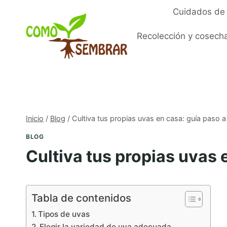
Saltar
Cuidados de 
al
contenido
Recolección y cosech
Inicio
/
Blog
/
Cultiva tus propias uvas en casa: guía paso 
BLOG
Cultiva tus propias uvas 
Tabla de contenidos
Tipos de uvas
Elegir la variedad de uva adecuada