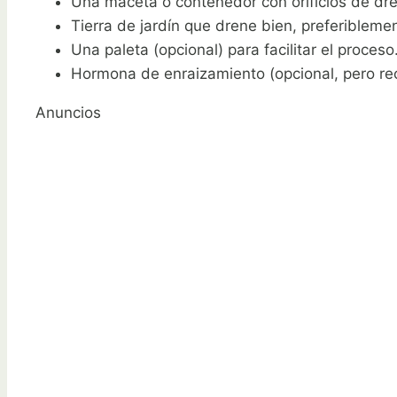
Una maceta o contenedor con orificios de dre
Tierra de jardín que drene bien, preferiblem
Una paleta (opcional) para facilitar el proceso
Hormona de enraizamiento (opcional, pero r
Anuncios