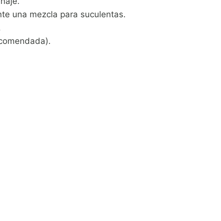
naje.
ente una mezcla para suculentas.
.
ecomendada).