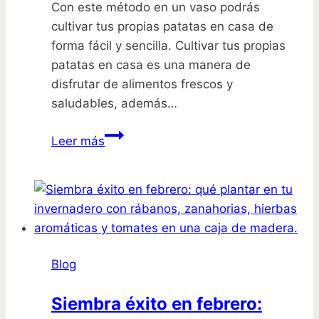
Con este método en un vaso podrás
cultivar tus propias patatas en casa de
forma fácil y sencilla. Cultivar tus propias
patatas en casa es una manera de
disfrutar de alimentos frescos y
saludables, además…
Cultiva
Leer más
tus
propias
patatas
en
casa
con
Blog
este
método
Siembra éxito en febrero:
en