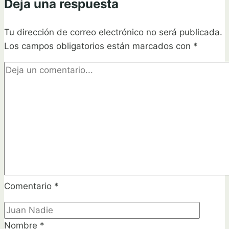
Deja una respuesta
botellas
de
Tu dirección de correo electrónico no será publicada.
vidrio:
Los campos obligatorios están marcados con
Guía
*
paso
a
paso
Comentario
*
Nombre
*