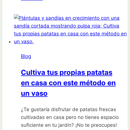
para
plantar
oreja
de
elefante:
paso
a
Blog
paso
Cultiva tus propias patatas
en casa con este método en
un vaso
¿Te gustaría disfrutar de patatas frescas
cultivadas en casa pero no tienes espacio
suficiente en tu jardín? ¡No te preocupes!