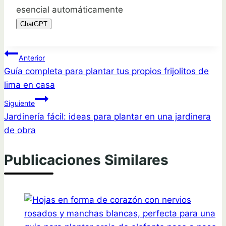
esencial automáticamente
ChatGPT
Navegación
Anterior
Guía completa para plantar tus propios frijolitos de
de
lima en casa
entradas
Siguiente
Jardinería fácil: ideas para plantar en una jardinera
de obra
Publicaciones Similares