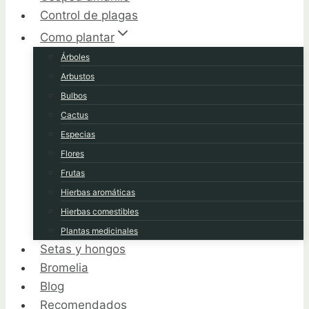
Control de plagas
Como plantar
Árboles
Arbustos
Bulbos
Cactus
Especias
Flores
Frutas
Hierbas aromáticas
Hierbas comestibles
Plantas medicinales
Setas y hongos
Bromelia
Blog
Recomendados