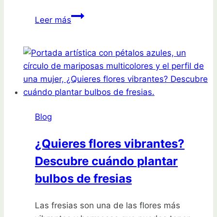
¡Cultiva
Leer más
perejil
en
casa
sin
semilla!
Guía
fácil
Blog
y
rápida
¿Quieres flores vibrantes?
Descubre cuándo plantar
bulbos de fresias
Las fresias son una de las flores más