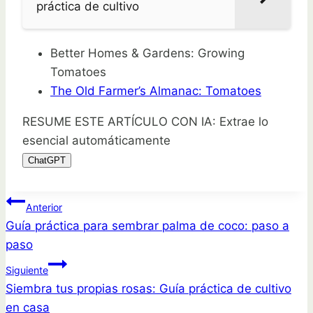
práctica de cultivo
Better Homes & Gardens: Growing
Tomatoes
The Old Farmer’s Almanac: Tomatoes
RESUME ESTE ARTÍCULO CON IA: Extrae lo
esencial automáticamente
ChatGPT
Navegación
Anterior
Guía práctica para sembrar palma de coco: paso a
de
paso
entradas
Siguiente
Siembra tus propias rosas: Guía práctica de cultivo
en casa