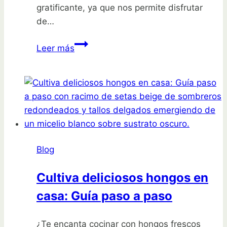
gratificante, ya que nos permite disfrutar
de…
Cultiva
Leer más
tu
propia
planta
en
casa
con
algodón:
Blog
¡Aprende
cómo!
Cultiva deliciosos hongos en
casa: Guía paso a paso
¿Te encanta cocinar con hongos frescos