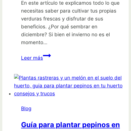
En este artículo te explicamos todo lo que
necesitas saber para cultivar tus propias
verduras frescas y disfrutar de sus
beneficios. ¿Por qué sembrar en
diciembre? Si bien el invierno no es el
momento…
Siembra
Leer más
en
diciembre:
cultiva
tus
propias
verduras
Blog
frescas
Guía para plantar pepinos en