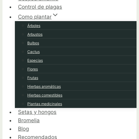
Control de plagas
Como plantar
Árboles
Arbustos
Bulbos
Cactus
Especias
Flores
Frutas
Hierbas aromáticas
Hierbas comestibles
Plantas medicinales
Setas y hongos
Bromelia
Blog
Recomendados