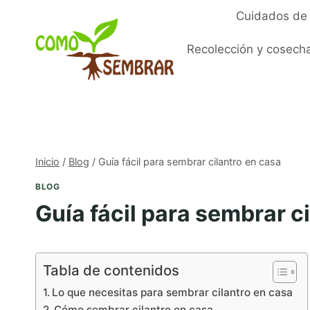
Saltar
Cuidados de 
al
contenido
Recolección y cosech
Inicio
/
Blog
/
Guía fácil para sembrar cilantro en casa
BLOG
Guía fácil para sembrar c
Tabla de contenidos
Lo que necesitas para sembrar cilantro en casa
Cómo sembrar cilantro en casa