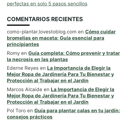
perfectas en solo 5 pasos sencillos
COMENTARIOS RECIENTES
como-plantar.lovestoblog.com
en
Cómo cuidar
bromelias en maceta: Guía esencial para
principiantes
Romy
en
Guía completa: Cómo prevenir y tratar
la necrosis en las plantas
Ederne Reyes
en
La Importancia de Elegir la
Mejor Ropa de Jardinería Para Tu Bienestar y
Protección al Trabajar en el Jardín
Marcos Alcaide
en
La Importancia de Elegir la
Mejor Ropa de Jardinería Para Tu Bienestar y
Protección al Trabajar en el Jardín
Pol Toro
en
Guía para plantar calas en tu jardín:
consejos prácticos