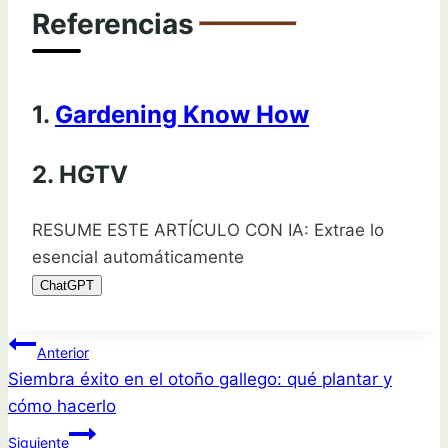
Referencias
1.
Gardening Know How
2. HGTV
RESUME ESTE ARTÍCULO CON IA: Extrae lo
esencial automáticamente
ChatGPT
Navegación
Anterior
Siembra éxito en el otoño gallego: qué plantar y
de
cómo hacerlo
entradas
Siguiente