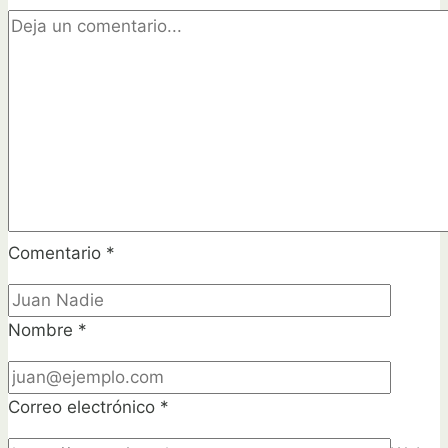
paso
a
paso
Comentario
*
Nombre
*
Correo electrónico
*