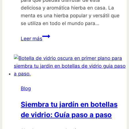
deliciosa y aromática hierba en casa. La
menta es una hierba popular y versátil que
se utiliza en todo el mundo para…
Guía
Leer más
fácil
para
plantar
menta
en
tu
Blog
jardín
o
Siembra tu jardín en botellas
en
de vidrio: Guía paso a paso
macetas