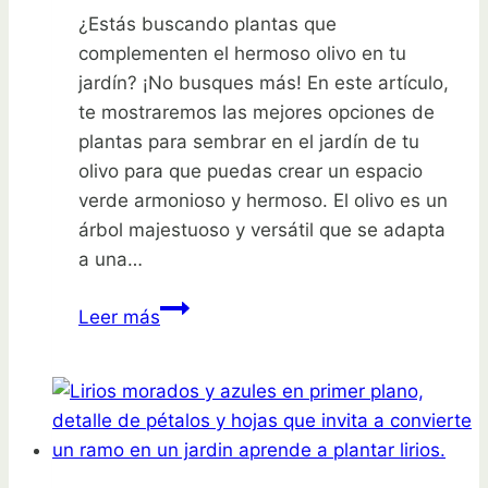
éxito
¿Estás buscando plantas que
en
complementen el hermoso olivo en tu
la
jardín? ¡No busques más! En este artículo,
industria
te mostraremos las mejores opciones de
plantas para sembrar en el jardín de tu
olivo para que puedas crear un espacio
verde armonioso y hermoso. El olivo es un
árbol majestuoso y versátil que se adapta
a una…
Plantas
Leer más
ideales
para
el
jardín
de
tu