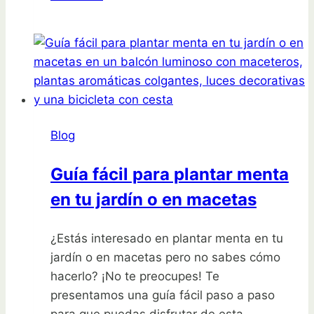
un
ramo
en
un
jardín:
Aprende
a
Blog
plantar
lirios
Guía fácil para plantar menta
en tu jardín o en macetas
¿Estás interesado en plantar menta en tu
jardín o en macetas pero no sabes cómo
hacerlo? ¡No te preocupes! Te
presentamos una guía fácil paso a paso
para que puedas disfrutar de esta