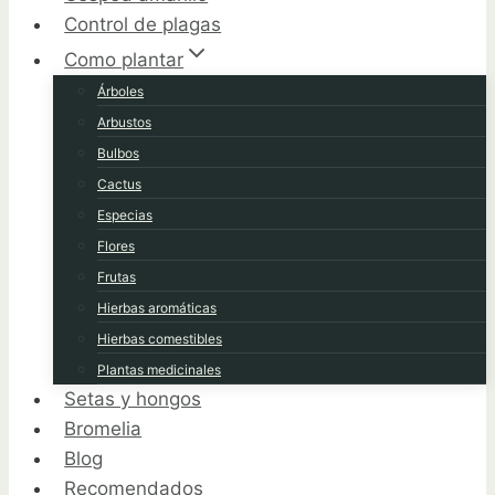
Control de plagas
Como plantar
Árboles
Arbustos
Bulbos
Cactus
Especias
Flores
Frutas
Hierbas aromáticas
Hierbas comestibles
Plantas medicinales
Setas y hongos
Bromelia
Blog
Recomendados