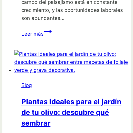
campo del paisajismo está en constante
crecimiento, y las oportunidades laborales
son abundantes…
Descubre
Leer más
la
carrera
de
paisajismo
que
transformará
Blog
tu
vida
Plantas ideales para el jardín
y
de tu olivo: descubre qué
te
llevará
sembrar
al