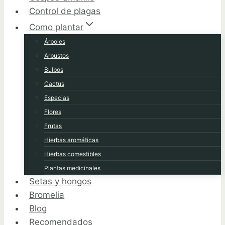
Control de plagas
Como plantar
Árboles
Arbustos
Bulbos
Cactus
Especias
Flores
Frutas
Hierbas aromáticas
Hierbas comestibles
Plantas medicinales
Setas y hongos
Bromelia
Blog
Recomendados