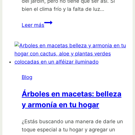
del jardín, pero no tiene que ser así. Si
bien el clima frío y la falta de luz…
¡Aprovecha
Leer más
el
invierno!
Descubre
qué
sembrar
en
Blog
diciembre
y
Árboles en macetas: belleza
enero
y armonía en tu hogar
¿Estás buscando una manera de darle un
toque especial a tu hogar y agregar un