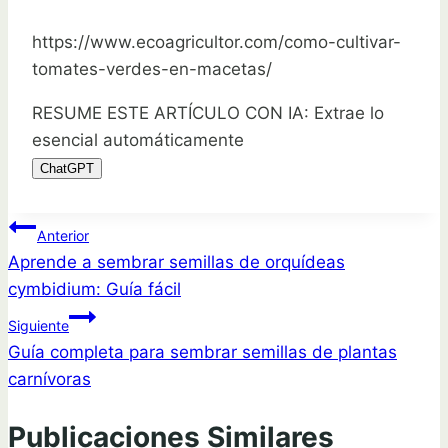
https://www.ecoagricultor.com/como-cultivar-
tomates-verdes-en-macetas/
RESUME ESTE ARTÍCULO CON IA: Extrae lo
esencial automáticamente
ChatGPT
Navegación
Anterior
Aprende a sembrar semillas de orquídeas
de
cymbidium: Guía fácil
entradas
Siguiente
Guía completa para sembrar semillas de plantas
carnívoras
Publicaciones Similares