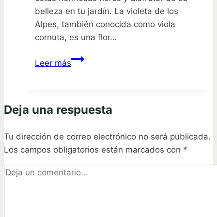
belleza en tu jardín. La violeta de los
Alpes, también conocida como viola
cornuta, es una flor…
Siembra
Leer más
semillas
de
violeta
Deja una respuesta
de
los
Tu dirección de correo electrónico no será publicada.
alpes:
Los campos obligatorios están marcados con
guía
*
práctica
y
sencilla