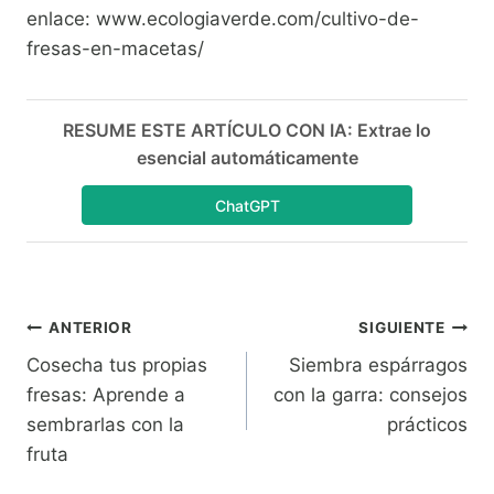
enlace: www.ecologiaverde.com/cultivo-de-
fresas-en-macetas/
RESUME ESTE ARTÍCULO CON IA: Extrae lo
esencial automáticamente
ChatGPT
Navegación
ANTERIOR
SIGUIENTE
Cosecha tus propias
Siembra espárragos
de
fresas: Aprende a
con la garra: consejos
entradas
sembrarlas con la
prácticos
fruta