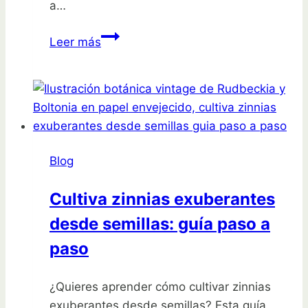
a…
Siembra
Leer más
la
cosecha
perfecta
en
octubre
en
Blog
Málaga
Cultiva zinnias exuberantes
desde semillas: guía paso a
paso
¿Quieres aprender cómo cultivar zinnias
exuberantes desde semillas? Esta guía