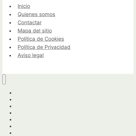
Inicio
Quienes somos
Contactar
Mapa del sitio
Política de Cookies
Política de Privacidad
Aviso legal
Guía completa para horticultores y jardineros
Cuidados de las plantas
Herramientas y equipo
Jardinería urbana
Preparación del suelo
Recolección y cosecha
Siembra y germinación