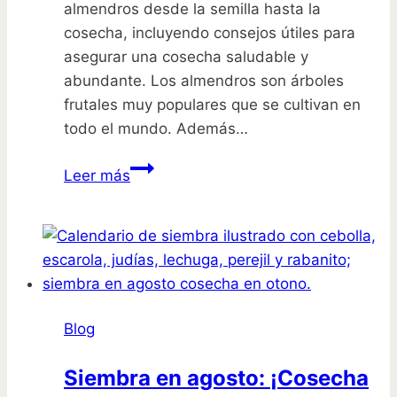
almendros desde la semilla hasta la
cosecha, incluyendo consejos útiles para
asegurar una cosecha saludable y
abundante. Los almendros son árboles
frutales muy populares que se cultivan en
todo el mundo. Además…
Guía
Leer más
para
plantar
almendros:
desde
la
semilla
Blog
hasta
la
Siembra en agosto: ¡Cosecha
cosecha