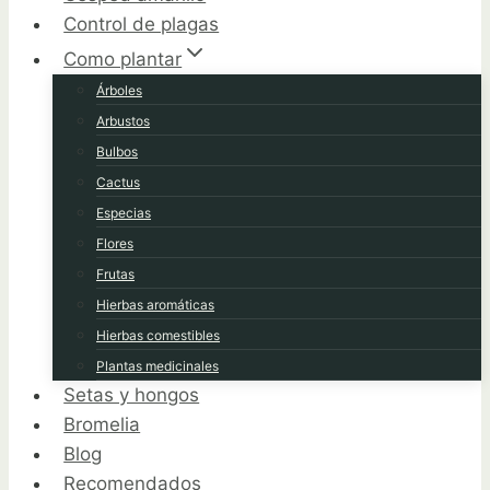
Control de plagas
Como plantar
Árboles
Arbustos
Bulbos
Cactus
Especias
Flores
Frutas
Hierbas aromáticas
Hierbas comestibles
Plantas medicinales
Setas y hongos
Bromelia
Blog
Recomendados