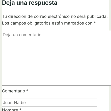
Deja una respuesta
en
casa:
Tu dirección de correo electrónico no será publicada.
Guía
Los campos obligatorios están marcados con
práctica
*
y
sencilla
Comentario
*
Nombre
*