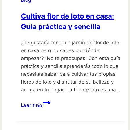
Blog
guía
paso
Cultiva flor de loto en casa:
a
Guía práctica y sencilla
paso
¿Te gustaría tener un jardín de flor de loto
en casa pero no sabes por dónde
empezar? ¡No te preocupes! Con esta guía
práctica y sencilla aprenderás todo lo que
necesitas saber para cultivar tus propias
flores de loto y disfrutar de su belleza y
aroma en tu hogar. La flor de loto es una…
Cultiva
Leer más
flor
de
loto