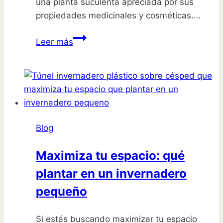
una planta suculenta apreciada por sus
propiedades medicinales y cosméticas….
Cultiva
Leer más
tu
propia
planta
de
aloe
vera
Blog
en
casa:
Maximiza tu espacio: qué
guía
plantar en un invernadero
paso
a
pequeño
paso
Si estás buscando maximizar tu espacio