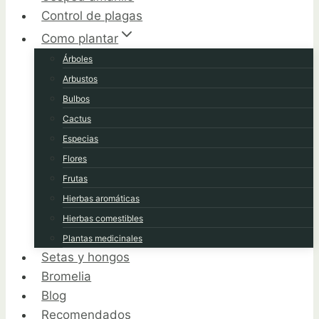
Control de plagas
Como plantar
Árboles
Arbustos
Bulbos
Cactus
Especias
Flores
Frutas
Hierbas aromáticas
Hierbas comestibles
Plantas medicinales
Setas y hongos
Bromelia
Blog
Recomendados