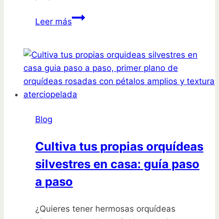
Guía
Leer más
para
plantar
suculentas
en
macetas
pequeñas:
tips
Blog
y
consejos
Cultiva tus propias orquídeas
silvestres en casa: guía paso
a paso
¿Quieres tener hermosas orquídeas