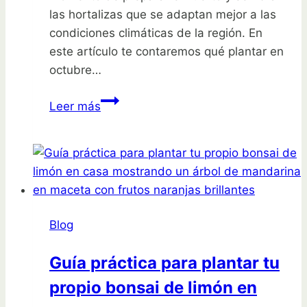
las hortalizas que se adaptan mejor a las
condiciones climáticas de la región. En
este artículo te contaremos qué plantar en
octubre…
Siembra
Leer más
la
diversión:
qué
plantar
en
octubre
Blog
en
Cantabria
Guía práctica para plantar tu
propio bonsai de limón en