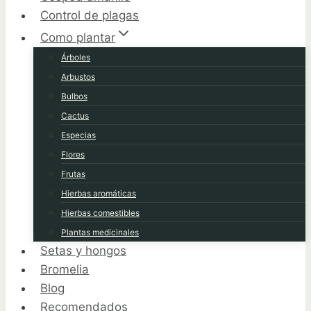
Control de plagas
Como plantar
Árboles
Arbustos
Bulbos
Cactus
Especias
Flores
Frutas
Hierbas aromáticas
Hierbas comestibles
Plantas medicinales
Setas y hongos
Bromelia
Blog
Recomendados