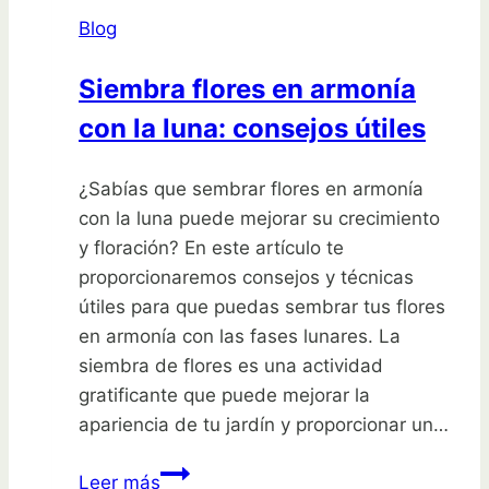
de
Blog
rosa
y
Siembra flores en armonía
disfrutar
con la luna: consejos útiles
de
su
belleza
¿Sabías que sembrar flores en armonía
con la luna puede mejorar su crecimiento
y floración? En este artículo te
proporcionaremos consejos y técnicas
útiles para que puedas sembrar tus flores
en armonía con las fases lunares. La
siembra de flores es una actividad
gratificante que puede mejorar la
apariencia de tu jardín y proporcionar un…
Siembra
Leer más