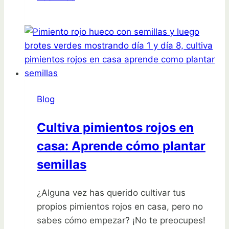
flores
en
armonía
con
la
luna:
consejos
Blog
útiles
Cultiva pimientos rojos en
casa: Aprende cómo plantar
semillas
¿Alguna vez has querido cultivar tus
propios pimientos rojos en casa, pero no
sabes cómo empezar? ¡No te preocupes!