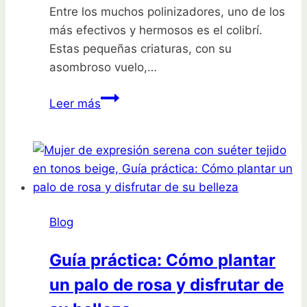
Entre los muchos polinizadores, uno de los
más efectivos y hermosos es el colibrí.
Estas pequeñas criaturas, con su
asombroso vuelo,…
Descubre
Leer más
cómo
hacer
un
comedero
para
colibríes:
Blog
4
diseños
Guía práctica: Cómo plantar
sencillos
un palo de rosa y disfrutar de
que
te