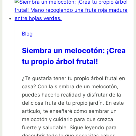
tus
fresas:
descubre
qué
Blog
plantar
a
Siembra un melocotón: ¡Crea
su
tu propio árbol frutal!
lado
¿Te gustaría tener tu propio árbol frutal en
casa? Con la siembra de un melocotón,
puedes hacerlo realidad y disfrutar de la
deliciosa fruta de tu propio jardín. En este
artículo, te enseñaré cómo sembrar un
melocotón y cuidarlo para que crezca
fuerte y saludable. Sigue leyendo para
descubrir todo lo que necesitas saber