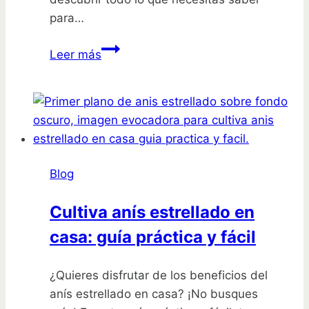
para…
Siembra
Leer más
un
melocotón:
¡Crea
tu
propio
árbol
Blog
frutal!
Cultiva anís estrellado en
casa: guía práctica y fácil
¿Quieres disfrutar de los beneficios del
anís estrellado en casa? ¡No busques