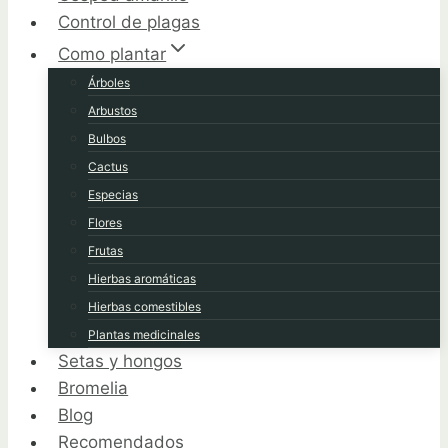
Control de plagas
Como plantar
Árboles
Arbustos
Bulbos
Cactus
Especias
Flores
Frutas
Hierbas aromáticas
Hierbas comestibles
Plantas medicinales
Setas y hongos
Bromelia
Blog
Recomendados