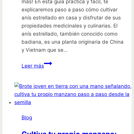
más! En esta guía práctica y fácil, te
explicaremos paso a paso cómo cultivar
anís estrellado en casa y disfrutar de sus
propiedades medicinales y culinarias. El
anís estrellado, también conocido como
badiana, es una planta originaria de China
y Vietnam que se…
Cultiva
Leer más
anís
estrellado
en
casa:
guía
práctica
Blog
y
fácil