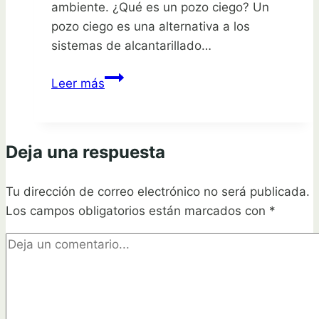
ambiente. ¿Qué es un pozo ciego? Un
pozo ciego es una alternativa a los
sistemas de alcantarillado…
Plantas
Leer más
ideales
para
pozo
Deja una respuesta
ciego:
¡cuida
Tu dirección de correo electrónico no será publicada.
tu
Los campos obligatorios están marcados con
jardín
*
y
el
medio
ambiente!