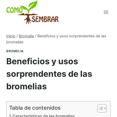
Saltar
al
contenido
Inicio
/
Bromelia
/
Beneficios y usos sorprendentes de las
bromelias
BROMELIA
Beneficios y usos
sorprendentes de las
bromelias
Tabla de contenidos
Características de las bromelias