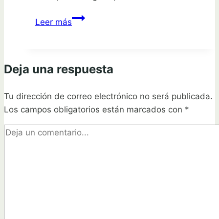
Guía
Leer más
completa
para
plantar
Deja una respuesta
álamos
y
Tu dirección de correo electrónico no será publicada.
crear
Los campos obligatorios están marcados con
un
*
bosque
mágico
en
tu
jardín