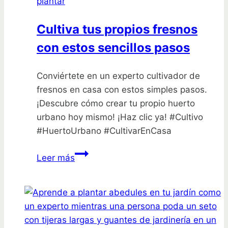
plantar
tu
jardín
Cultiva tus propios fresnos
con estos sencillos pasos
Conviértete en un experto cultivador de
fresnos en casa con estos simples pasos.
¡Descubre cómo crear tu propio huerto
urbano hoy mismo! ¡Haz clic ya! #Cultivo
#HuertoUrbano #CultivarEnCasa
Cultiva
Leer más
tus
propios
fresnos
con
estos