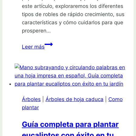
este artículo, exploraremos los diferentes
tipos de robles de rápido crecimiento, sus
características y cómo cuidarlos para que
prosperen…
Descubre
Leer más
el
secreto
de
los
robles
de
Árboles
|
Árboles de hoja caduca
|
Como
rápido
plantar
crecimiento
que
Guía completa para plantar
transformarán
eucaliptos con éxito en tu
tu