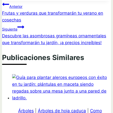
Navegación
Anterior
Frutas y verduras que transformarán tu verano en
de
cosechas
entradas
Siguiente
Descubre las asombrosas gramíneas ornamentales
que transformarán tu jardín, ¡a precios increíbles!
Publicaciones Similares
Árboles
|
Árboles de hoja caduca
|
Como