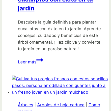
jardín
jardín
en
un
Descubre la guía definitiva para plantar
paraíso
eucaliptos con éxito en tu jardín. Aprende
verde
consejos, cuidados y beneficios de este
árbol ornamental. ¡Haz clic ya y convierte
tu jardín en un paraíso natural!
Guía
Leer más
completa
para
plantar
eucaliptos
con
éxito
Árboles
|
Árboles de hoja caduca
|
Como
en