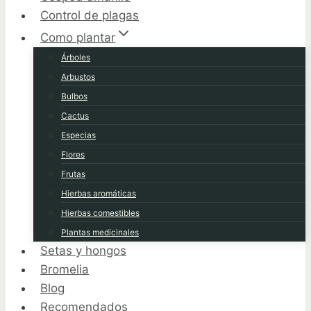
Control de plagas
Como plantar
Árboles
Arbustos
Bulbos
Cactus
Especias
Flores
Frutas
Hierbas aromáticas
Hierbas comestibles
Plantas medicinales
Setas y hongos
Bromelia
Blog
Recomendados