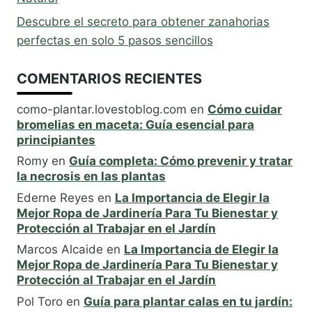
Descubre el secreto para obtener zanahorias
perfectas en solo 5 pasos sencillos
COMENTARIOS RECIENTES
como-plantar.lovestoblog.com
en
Cómo cuidar
bromelias en maceta: Guía esencial para
principiantes
Romy
en
Guía completa: Cómo prevenir y tratar
la necrosis en las plantas
Ederne Reyes
en
La Importancia de Elegir la
Mejor Ropa de Jardinería Para Tu Bienestar y
Protección al Trabajar en el Jardín
Marcos Alcaide
en
La Importancia de Elegir la
Mejor Ropa de Jardinería Para Tu Bienestar y
Protección al Trabajar en el Jardín
Pol Toro
en
Guía para plantar calas en tu jardín: