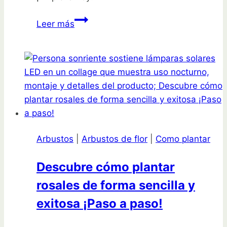
Descubre
Leer más
cómo
plantar
almendros
fácilmente
en
tu
jardín
Arbustos
|
Arbustos de flor
|
Como plantar
Descubre cómo plantar
rosales de forma sencilla y
exitosa ¡Paso a paso!