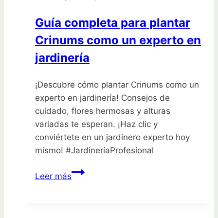
belleza
Guía completa para plantar
y
Crinums como un experto en
color!
jardinería
¡Descubre cómo plantar Crinums como un
experto en jardinería! Consejos de
cuidado, flores hermosas y alturas
variadas te esperan. ¡Haz clic y
conviértete en un jardinero experto hoy
mismo! #JardineríaProfesional
Guía
Leer más
completa
para
plantar