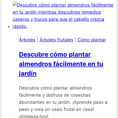
para
cultivar
una
alfombra
viva
Árboles
|
Árboles frutales
|
Como plantar
en
tu
Descubre cómo plantar
jardín
almendros fácilmente en tu
con
enebro
jardín
rastrero
Descubre cómo plantar almendros
fácilmente y disfruta de cosechas
abundantes en tu jardín. ¡Aprende paso a
paso y crea un oasis frutal en casa!
¡Empieza hoy!