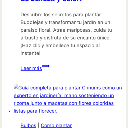
Descubre los secretos para plantar
Buddlejas y transformar tu jardín en un
paraíso floral. Atrae mariposas, cuida tu
arbusto y disfruta de su encanto único.
¡Haz clic y embellece tu espacio al
instante!
¡Descubre
Leer más
cómo
plantar
Buddlejas
y
llenar
tu
jardín
Bulbos
|
Como plantar
de