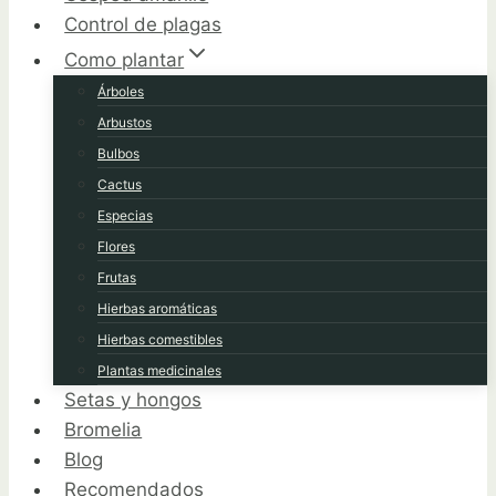
Control de plagas
Como plantar
Árboles
Arbustos
Bulbos
Cactus
Especias
Flores
Frutas
Hierbas aromáticas
Hierbas comestibles
Plantas medicinales
Setas y hongos
Bromelia
Blog
Recomendados