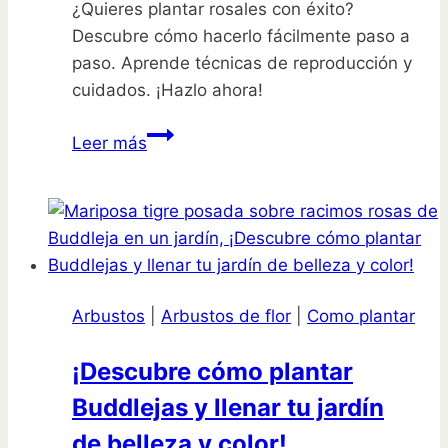
¿Quieres plantar rosales con éxito?
Descubre cómo hacerlo fácilmente paso a
paso. Aprende técnicas de reproducción y
cuidados. ¡Hazlo ahora!
Descubre
Leer más
cómo
plantar
rosales
de
forma
sencilla
Arbustos
|
Arbustos de flor
|
Como plantar
y
exitosa
¡Descubre cómo plantar
¡Paso
Buddlejas y llenar tu jardín
a
paso!
de belleza y color!