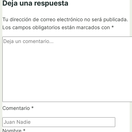
Deja una respuesta
Crinums
como
Tu dirección de correo electrónico no será publicada.
un
Los campos obligatorios están marcados con
experto
*
en
jardinería
Comentario
*
Nombre
*