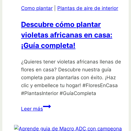
tu
Como plantar
|
Plantas de aire de interior
propio
jardín
Descubre cómo plantar
¡Sigue
violetas africanas en casa:
estos
consejos!
¡Guía completa!
¿Quieres tener violetas africanas llenas de
flores en casa? Descubre nuestra guía
completa para plantarlas con éxito. ¡Haz
clic y embellece tu hogar! #FloresEnCasa
#PlantasInterior #GuíaCompleta
Descubre
Leer más
cómo
plantar
violetas