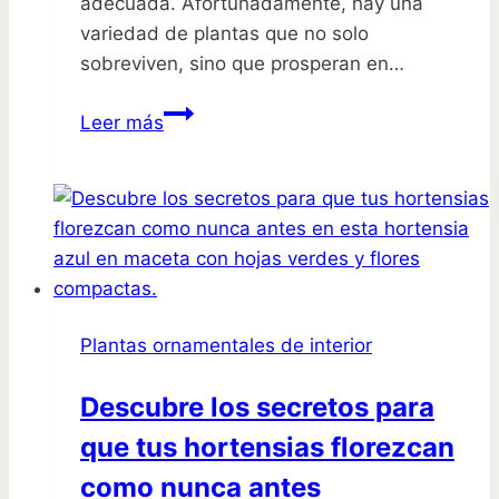
adecuada. Afortunadamente, hay una
variedad de plantas que no solo
sobreviven, sino que prosperan en…
Descubre
Leer más
las
14
plantas
de
interior
perfectas
para
Plantas ornamentales de interior
iluminar
tus
Descubre los secretos para
espacios
que tus hortensias florezcan
oscuros
sin
como nunca antes