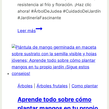
resistencia al frío y floración. ¡Haz clic
ahora! #ÁrbolDeJudea #CuidadoDelJardín
#JardineríaFascinante
Descubre
Leer más
los
secretos
para
plantar
árboles
de
Judea
como
Árboles
|
Árboles frutales
|
Como plantar
un
experto
Aprende todo sobre cómo
plantar mangos en tu propio