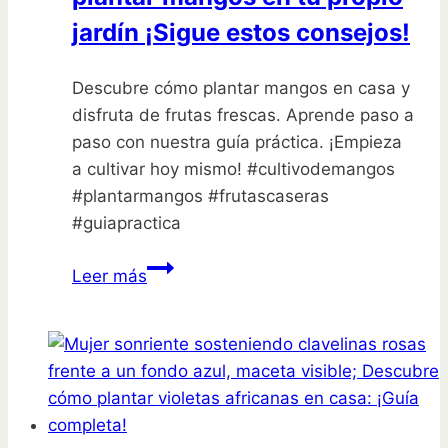
jardín ¡Sigue estos consejos!
Descubre cómo plantar mangos en casa y
disfruta de frutas frescas. Aprende paso a
paso con nuestra guía práctica. ¡Empieza
a cultivar hoy mismo! #cultivodemangos
#plantarmangos #frutascaseras
#guiapractica
Aprende
Leer más
todo
sobre
cómo
plantar
mangos
en