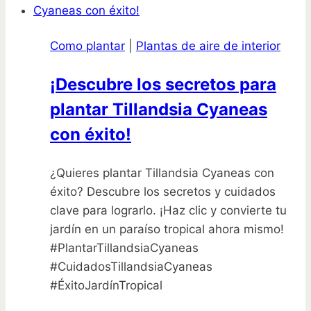
hortensias
florezcan
Como plantar
|
Plantas de aire de interior
como
nunca
¡Descubre los secretos para
antes
plantar Tillandsia Cyaneas
con éxito!
¿Quieres plantar Tillandsia Cyaneas con
éxito? Descubre los secretos y cuidados
clave para lograrlo. ¡Haz clic y convierte tu
jardín en un paraíso tropical ahora mismo!
#PlantarTillandsiaCyaneas
#CuidadosTillandsiaCyaneas
#ÉxitoJardínTropical