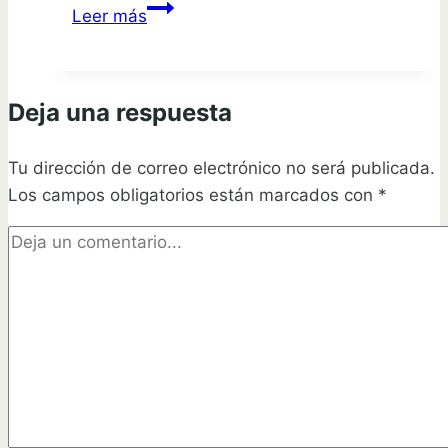
¡Descubre
Leer más
los
secretos
para
Deja una respuesta
plantar
Tillandsia
Tu dirección de correo electrónico no será publicada.
Cyaneas
Los campos obligatorios están marcados con
con
*
éxito!