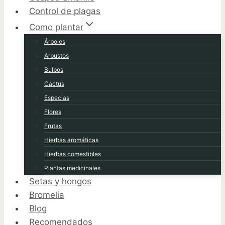
Control de plagas
Como plantar
Árboles
Arbustos
Bulbos
Cactus
Especias
Flores
Frutas
Hierbas aromáticas
Hierbas comestibles
Plantas medicinales
Setas y hongos
Bromelia
Blog
Recomendados