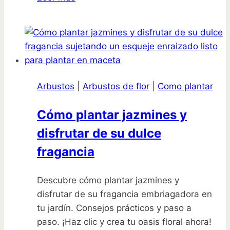
los
secretos
para
cultivar
lechugas
abundantes
Arbustos
|
Arbustos de flor
|
Como plantar
en
tu
Cómo plantar jazmines y
balcón
disfrutar de su dulce
con
estos
fragancia
10
tips
Descubre cómo plantar jazmines y
infalibles
disfrutar de su fragancia embriagadora en
tu jardín. Consejos prácticos y paso a
paso. ¡Haz clic y crea tu oasis floral ahora!