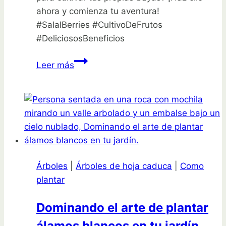
ahora y comienza tu aventura!
#SalalBerries #CultivoDeFrutos
#DeliciososBeneficios
¡Descubre
Leer más
cómo
plantar
Salal
Berries
y
disfruta
de
Árboles
|
Árboles de hoja caduca
|
Como
sus
plantar
deliciosos
frutos!
Dominando el arte de plantar
álamos blancos en tu jardín