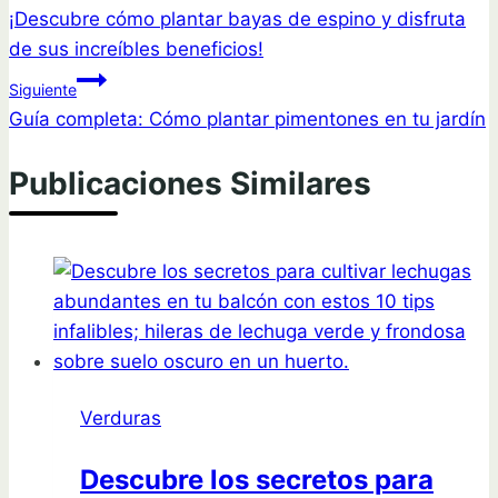
¡Descubre cómo plantar bayas de espino y disfruta
de
de sus increíbles beneficios!
entradas
Siguiente
Guía completa: Cómo plantar pimentones en tu jardín
Publicaciones Similares
Verduras
Descubre los secretos para