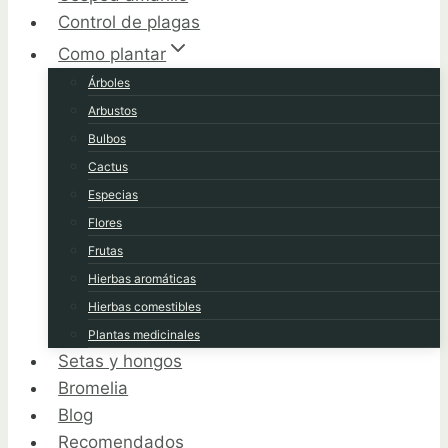
Control de plagas
Como plantar
Árboles
Arbustos
Bulbos
Cactus
Especias
Flores
Frutas
Hierbas aromáticas
Hierbas comestibles
Plantas medicinales
Setas y hongos
Bromelia
Blog
Recomendados