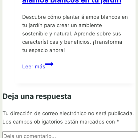
Descubre cómo plantar álamos blancos en
tu jardín para crear un ambiente
sostenible y natural. Aprende sobre sus
características y beneficios. ¡Transforma
tu espacio ahora!
Dominando
Leer más
el
arte
de
Deja una respuesta
plantar
álamos
Tu dirección de correo electrónico no será publicada.
blancos
Los campos obligatorios están marcados con
en
*
tu