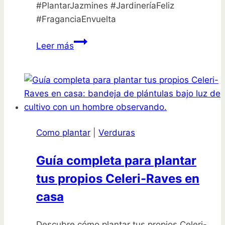
#PlantarJazmines #JardineríaFeliz
#FraganciaEnvuelta
Cómo
Leer más
plantar
jazmines
y
disfrutar
de
su
Como plantar
|
Verduras
dulce
fragancia
Guía completa para plantar
tus propios Celeri-Raves en
casa
Descubre cómo plantar tus propios Celeri-