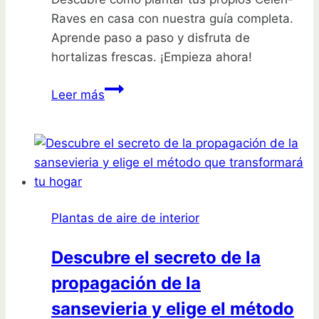
Raves en casa con nuestra guía completa.
Aprende paso a paso y disfruta de
hortalizas frescas. ¡Empieza ahora!
Guía
Leer más
completa
para
plantar
tus
propios
Celeri-
Plantas de aire de interior
Raves
en
Descubre el secreto de la
casa
propagación de la
sansevieria y elige el método