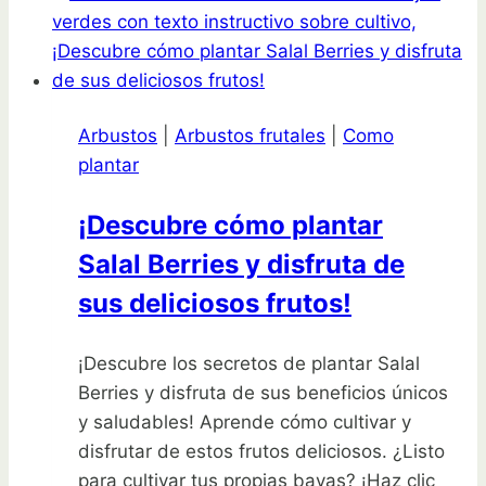
la
propagación
de
la
Arbustos
|
Arbustos frutales
|
Como
sansevieria
plantar
y
elige
¡Descubre cómo plantar
el
Salal Berries y disfruta de
método
que
sus deliciosos frutos!
transformará
tu
¡Descubre los secretos de plantar Salal
hogar
Berries y disfruta de sus beneficios únicos
y saludables! Aprende cómo cultivar y
disfrutar de estos frutos deliciosos. ¿Listo
para cultivar tus propias bayas? ¡Haz clic