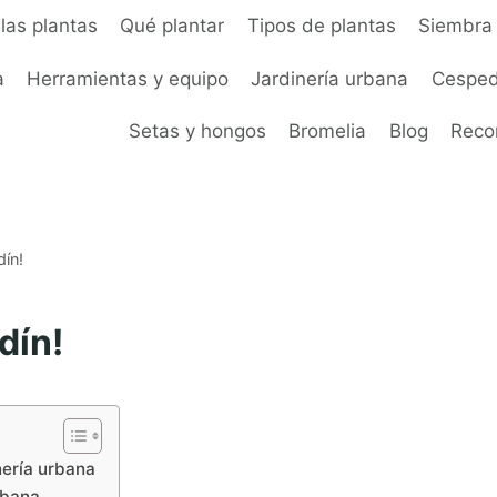
las plantas
Qué plantar
Tipos de plantas
Siembra 
a
Herramientas y equipo
Jardinería urbana
Cesped
Setas y hongos
Bromelia
Blog
Rec
dín!
dín!
nería urbana
rbana