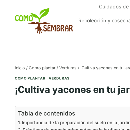
Saltar
Cuidados de 
al
contenido
Recolección y cosech
Inicio
/
Como plantar
/
Verduras
/
¡Cultiva yacones en tu jar
COMO PLANTAR
|
VERDURAS
¡Cultiva yacones en tu jar
Tabla de contenidos
Importancia de la preparación del suelo en la jardi
Prácticas de manejo adecuadas en la jardinería u