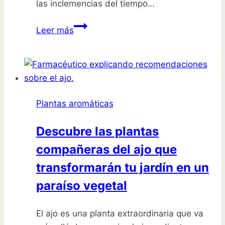
las inclemencias del tiempo…
Descubre
Leer más
el
secreto
para
que
tus
Plantas aromáticas
plantas
de
Descubre las plantas
jazmín
compañeras del ajo que
sean
las
transformarán tu jardín en un
más
paraíso vegetal
felices
de
El ajo es una planta extraordinaria que va
la