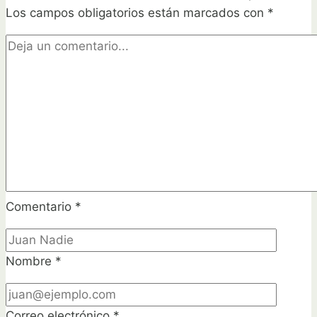
Los campos obligatorios están marcados con
tus
*
macizos
de
flores
¡No
podrás
creer
lo
hermoso
que
quedará!
Comentario
*
Nombre
*
Correo electrónico
*