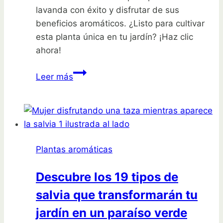
lavanda con éxito y disfrutar de sus
beneficios aromáticos. ¿Listo para cultivar
esta planta única en tu jardín? ¡Haz clic
ahora!
Descubre
Leer más
Cómo
Plantar
Lavandas
de
manera
Plantas aromáticas
sencilla
y
Descubre los 19 tipos de
exitosa
salvia que transformarán tu
jardín en un paraíso verde