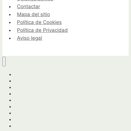
Contactar
Mapa del sitio
Política de Cookies
Política de Privacidad
Aviso legal
Guía completa para horticultores y jardineros
Cuidados de las plantas
Herramientas y equipo
Jardinería urbana
Preparación del suelo
Recolección y cosecha
Siembra y germinación
Tipos de plantas
Cesped amarillo