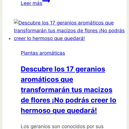
Descubre
Leer más
la
planta
de
jazmín
árabe:
flores
Plantas aromáticas
fragantes
y
Descubre los 17 geranios
un
aromáticos que
follaje
impresionante
transformarán tus macizos
que
de flores ¡No podrás creer lo
transformará
hermoso que quedará!
tu
hogar
Los geranios son conocidos por sus