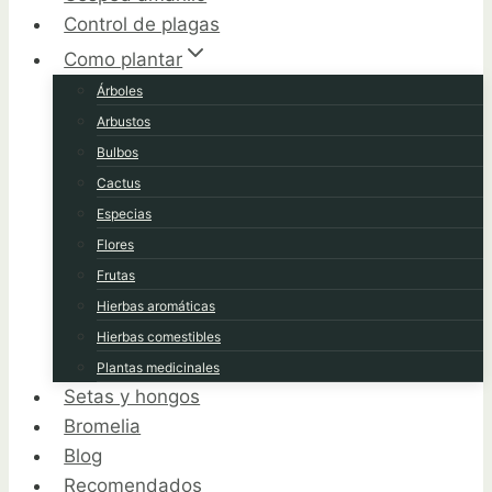
Control de plagas
Como plantar
Árboles
Arbustos
Bulbos
Cactus
Especias
Flores
Frutas
Hierbas aromáticas
Hierbas comestibles
Plantas medicinales
Setas y hongos
Bromelia
Blog
Recomendados