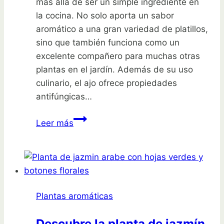
más allá de ser un simple ingrediente en
casa
la cocina. No solo aporta un sabor
aromático a una gran variedad de platillos,
sino que también funciona como un
excelente compañero para muchas otras
plantas en el jardín. Además de su uso
culinario, el ajo ofrece propiedades
antifúngicas…
Descubre
Leer más
las
plantas
compañeras
del
ajo
Plantas aromáticas
que
transformarán
Descubre la planta de jazmín