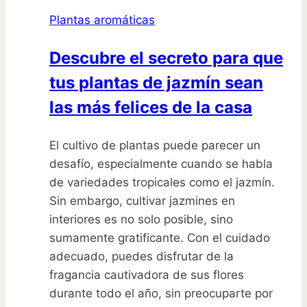
salvia
Plantas aromáticas
que
transformarán
Descubre el secreto para que
tu
tus plantas de jazmín sean
jardín
en
las más felices de la casa
un
paraíso
El cultivo de plantas puede parecer un
verde
desafío, especialmente cuando se habla
de variedades tropicales como el jazmín.
Sin embargo, cultivar jazmines en
interiores es no solo posible, sino
sumamente gratificante. Con el cuidado
adecuado, puedes disfrutar de la
fragancia cautivadora de sus flores
durante todo el año, sin preocuparte por