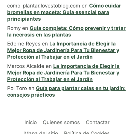
como-plantar.lovestoblog.com
en
Cómo cuidar
bromelias en maceta: Guía esencial para
principiantes
Romy
en
Guía completa: Cómo prevenir y tratar
la necrosis en las plantas
Ederne Reyes
en
La Importancia de Elegir la
Mejor Ropa de Jardinería Para Tu Bienestar y
Protección al Trabajar en el Jardín
Marcos Alcaide
en
La Importancia de Elegir la
Mejor Ropa de Jardinería Para Tu Bienestar y
Protección al Trabajar en el Jardín
Pol Toro
en
Guía para plantar calas en tu jardín:
consejos prácticos
Inicio
Quienes somos
Contactar
Mapa del sitio
Política de Cookies