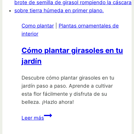
que
transformará
tu
Como plantar
|
Plantas ornamentales de
hogar
interior
en
un
Cómo plantar girasoles en tu
oasis
jardín
de
frescura
y
Descubre cómo plantar girasoles en tu
color
jardín paso a paso. Aprende a cultivar
esta flor fácilmente y disfruta de su
belleza. ¡Hazlo ahora!
Cómo
Leer más
plantar
girasoles