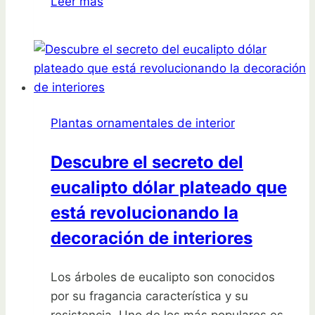
Leer más
las
sorpresas
de
las
hortensias
nativas
Plantas ornamentales de interior
que
transformarán
Descubre el secreto del
tu
eucalipto dólar plateado que
jardín
para
está revolucionando la
siempre
decoración de interiores
Los árboles de eucalipto son conocidos
por su fragancia característica y su
resistencia. Uno de los más populares es