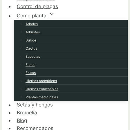
Control de plagas
Como plantar
Árboles
Arbustos
Bulbos
Cactus
Especias
Flores
Frutas
Hierbas aromáticas
Hierbas comestibles
Plantas medicinales
Setas y hongos
Bromelia
Blog
Recomendados