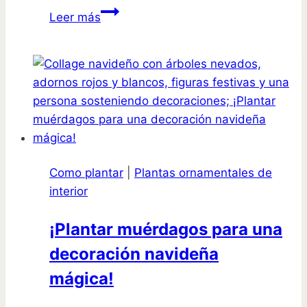
Descubre
Leer más
el
secreto
para
tener
camellias
en
macetas
que
Como plantar
|
Plantas ornamentales de
deslumbrarán
interior
a
todos
¡Plantar muérdagos para una
decoración navideña
mágica!