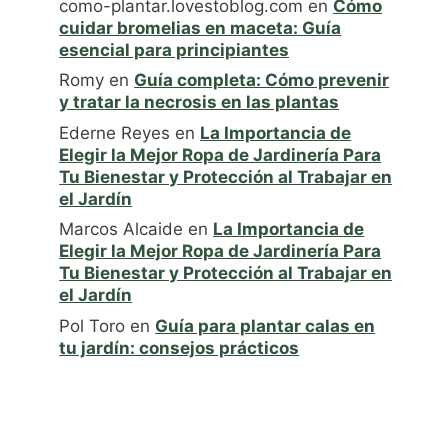
como-plantar.lovestoblog.com
en
Cómo
cuidar bromelias en maceta: Guía
esencial para principiantes
Romy
en
Guía completa: Cómo prevenir
y tratar la necrosis en las plantas
Ederne Reyes
en
La Importancia de
Elegir la Mejor Ropa de Jardinería Para
Tu Bienestar y Protección al Trabajar en
el Jardín
Marcos Alcaide
en
La Importancia de
Elegir la Mejor Ropa de Jardinería Para
Tu Bienestar y Protección al Trabajar en
el Jardín
Pol Toro
en
Guía para plantar calas en
tu jardín: consejos prácticos