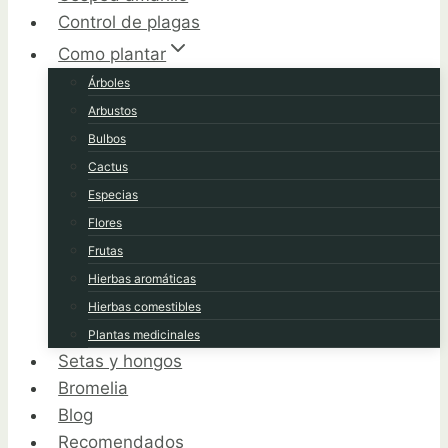
Control de plagas
Como plantar
Árboles
Arbustos
Bulbos
Cactus
Especias
Flores
Frutas
Hierbas aromáticas
Hierbas comestibles
Plantas medicinales
Setas y hongos
Bromelia
Blog
Recomendados