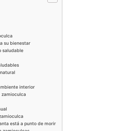
oculca
a su bienestar
o saludable
aludables
natural
mbiente interior
a zamioculca
sual
 zamioculca
anta está a punto de morir
ta zamioculcas