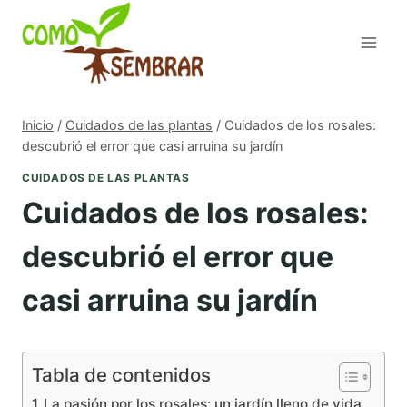
Saltar
al
contenido
Inicio
/
Cuidados de las plantas
/
Cuidados de los rosales:
descubrió el error que casi arruina su jardín
CUIDADOS DE LAS PLANTAS
Cuidados de los rosales:
descubrió el error que
casi arruina su jardín
Tabla de contenidos
La pasión por los rosales: un jardín lleno de vida