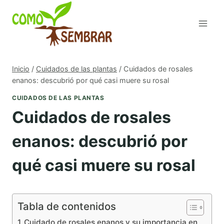
Saltar
al
contenido
Inicio
/
Cuidados de las plantas
/
Cuidados de rosales
enanos: descubrió por qué casi muere su rosal
CUIDADOS DE LAS PLANTAS
Cuidados de rosales
enanos: descubrió por
qué casi muere su rosal
Tabla de contenidos
Cuidado de rosales enanos y su importancia en