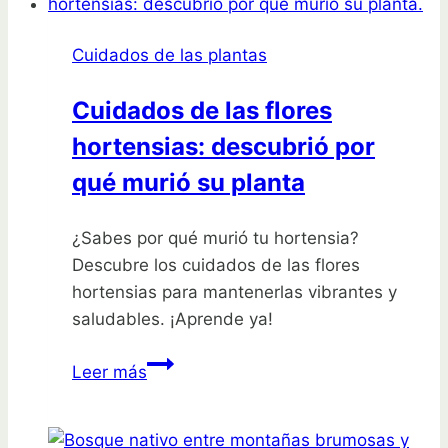
por
qué
Cuidados de las plantas
casi
muere
Cuidados de las flores
su
hortensias: descubrió por
anturio
qué murió su planta
¿Sabes por qué murió tu hortensia?
Descubre los cuidados de las flores
hortensias para mantenerlas vibrantes y
saludables. ¡Aprende ya!
Cuidados
Leer más
de
las
flores