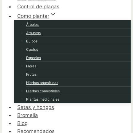
Control de plagas
Como plantar
Árboles
Arbustos
Bulbos
Cactus
Especias
Flores
Frutas
Hierbas aromáticas
Hierbas comestibles
Plantas medicinales
Setas y hongos
Bromelia
Blog
Recomendados