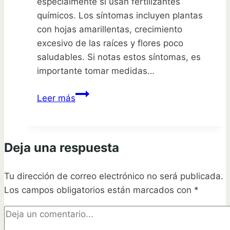
especialmente si usan fertilizantes
químicos. Los síntomas incluyen plantas
con hojas amarillentas, crecimiento
excesivo de las raíces y flores poco
saludables. Si notas estos síntomas, es
importante tomar medidas…
Guía
Leer más
completa:
Cómo
detectar
Deja una respuesta
y
solucionar
Tu dirección de correo electrónico no será publicada.
la
Los campos obligatorios están marcados con
sobrecarga
*
de
nutrientes