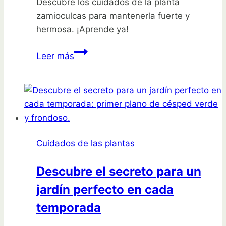
Descubre los cuidados de la planta
zamioculcas para mantenerla fuerte y
hermosa. ¡Aprende ya!
Cuidados
Leer más
de
la
planta
zamioculcas:
descubrió
por
Cuidados de las plantas
qué
casi
Descubre el secreto para un
muere
jardín perfecto en cada
temporada