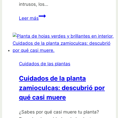
intrusos, los…
¡Control
Leer más
efectivo!
Identificación
y
manejo
de
gusanos
Cuidados de las plantas
en
tomates
Cuidados de la planta
zamioculcas: descubrió por
qué casi muere
¿Sabes por qué casi muere tu planta?