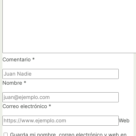
en
el
suelo
Comentario
*
Nombre
*
Correo electrónico
*
Web
Guarda mi nombre, correo electrónico y web en