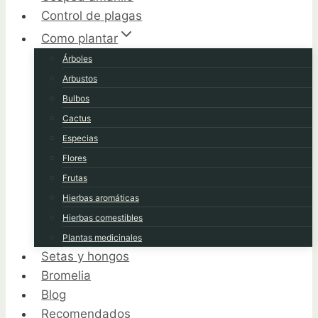
Control de plagas
Como plantar
Árboles
Arbustos
Bulbos
Cactus
Especias
Flores
Frutas
Hierbas aromáticas
Hierbas comestibles
Plantas medicinales
Setas y hongos
Bromelia
Blog
Recomendados