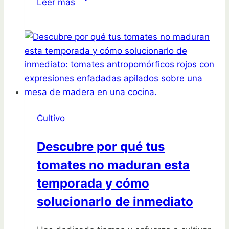
Leer más
el
sorprendente
truco
de
cultivar
tomates
junto
a
Cultivo
rábanos
que
Descubre por qué tus
cambiará
tomates no maduran esta
tu
huerto
temporada y cómo
para
solucionarlo de inmediato
siempre