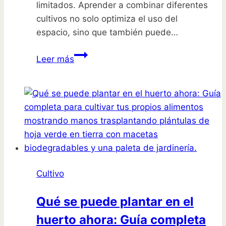
limitados. Aprender a combinar diferentes
cultivos no solo optimiza el uso del
espacio, sino que también puede…
Descubre
Leer más
el
sorprendente
secreto
de
cultivar
tomates
y
zanahorias
Cultivo
juntos
¡No
Qué se puede plantar en el
te
huerto ahora: Guía completa
lo