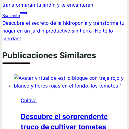
de
transformarán tu jardín y te encantarán
entradas
Siguiente
Descubre el secreto de la hidroponía y transforma tu
hogar en un jardín productivo sin tierra ¡No te lo
pierdas!
Publicaciones Similares
Cultivo
Descubre el sorprendente
truco de cultivar tomates