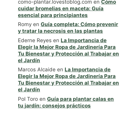
como-plantar.lovestoblog.com
en
Cómo
cuidar bromelias en maceta: Guía
esencial para principiantes
Romy
en
Guía completa: Cómo prevenir
y tratar la necrosis en las plantas
Ederne Reyes
en
La Importancia de
Elegir la Mejor Ropa de Jardinería Para
Tu Bienestar y Protección al Trabajar en
el Jardín
Marcos Alcaide
en
La Importancia de
Elegir la Mejor Ropa de Jardinería Para
Tu Bienestar y Protección al Trabajar en
el Jardín
Pol Toro
en
Guía para plantar calas en
tu jardín: consejos prácticos