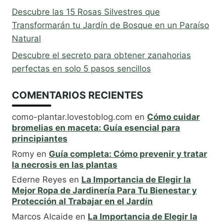
Descubre las 15 Rosas Silvestres que
Transformarán tu Jardín de Bosque en un Paraíso
Natural
Descubre el secreto para obtener zanahorias
perfectas en solo 5 pasos sencillos
COMENTARIOS RECIENTES
como-plantar.lovestoblog.com
en
Cómo cuidar
bromelias en maceta: Guía esencial para
principiantes
Romy
en
Guía completa: Cómo prevenir y tratar
la necrosis en las plantas
Ederne Reyes
en
La Importancia de Elegir la
Mejor Ropa de Jardinería Para Tu Bienestar y
Protección al Trabajar en el Jardín
Marcos Alcaide
en
La Importancia de Elegir la