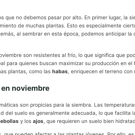
os que no debemos pasar por alto. En primer lugar, la s
imiento de muchas plantas. Esto es especialmente ciert
emás, al sembrar en esta época, podemos anticipar la 
oviembre son resistentes al frío, lo que significa que
deal para quienes buscan maximizar su producción en el
has plantas, como las
habas
, enriquecen el terreno con 
s en noviembre
áticas son propicias para la siembra. Las temperaturas 
 del suelo es generalmente adecuada, lo que facilita la
ebollas
y los
ajos
, que requieren un suelo bien hidrata
s, que pueden afectar a las plantas jóvenes. Por ello, e