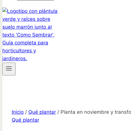
Inicio
/
Qué plantar
/
Planta en noviembre y transf
Qué plantar