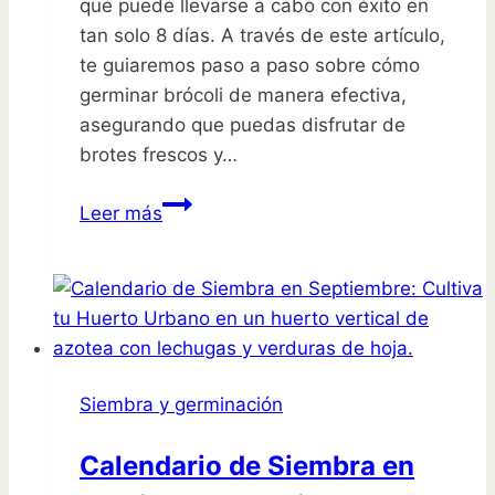
que puede llevarse a cabo con éxito en
tan solo 8 días. A través de este artículo,
te guiaremos paso a paso sobre cómo
germinar brócoli de manera efectiva,
asegurando que puedas disfrutar de
brotes frescos y…
¡Descubre
Leer más
el
secreto
para
germinar
brócoli
en
Siembra y germinación
casa
en
Calendario de Siembra en
solo