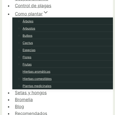
Control de plagas
Como plantar
Árboles
Arbustos
Bulbos
Cactus
Especias
Flores
Frutas
Hierbas aromáticas
Hierbas comestibles
Plantas medicinales
Setas y hongos
Bromelia
Blog
Recomendados