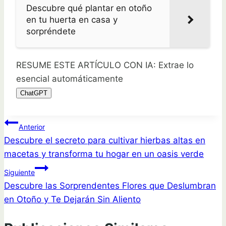
Descubre qué plantar en otoño
en tu huerta en casa y
sorpréndete
RESUME ESTE ARTÍCULO CON IA: Extrae lo
esencial automáticamente
ChatGPT
Navegación
Anterior
Descubre el secreto para cultivar hierbas altas en
de
macetas y transforma tu hogar en un oasis verde
entradas
Siguiente
Descubre las Sorprendentes Flores que Deslumbran
en Otoño y Te Dejarán Sin Aliento