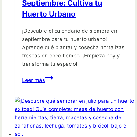
Septiembre: Cultiva tu
8
días!
Huerto Urbano
¡Descubre el calendario de siembra en
septiembre para tu huerto urbano!
Aprende qué plantar y cosecha hortalizas
frescas en poco tiempo. ¡Empieza hoy y
transforma tu espacio!
Calendario
Leer más
de
Siembra
en
Septiembre:
Cultiva
tu
Huerto