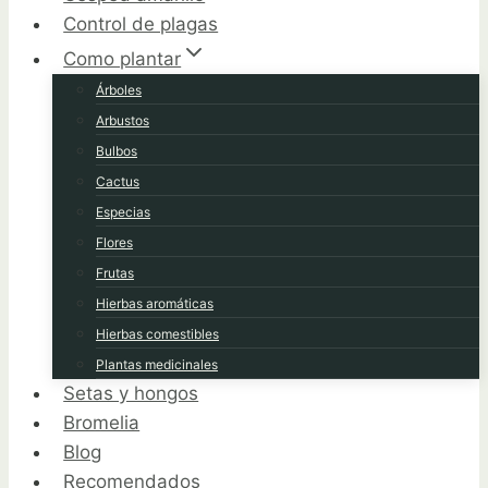
Control de plagas
Como plantar
Árboles
Arbustos
Bulbos
Cactus
Especias
Flores
Frutas
Hierbas aromáticas
Hierbas comestibles
Plantas medicinales
Setas y hongos
Bromelia
Blog
Recomendados