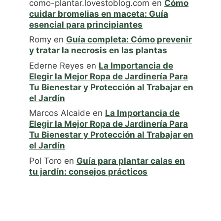
como-plantar.lovestoblog.com
en
Cómo
cuidar bromelias en maceta: Guía
esencial para principiantes
Romy
en
Guía completa: Cómo prevenir
y tratar la necrosis en las plantas
Ederne Reyes
en
La Importancia de
Elegir la Mejor Ropa de Jardinería Para
Tu Bienestar y Protección al Trabajar en
el Jardín
Marcos Alcaide
en
La Importancia de
Elegir la Mejor Ropa de Jardinería Para
Tu Bienestar y Protección al Trabajar en
el Jardín
Pol Toro
en
Guía para plantar calas en
tu jardín: consejos prácticos