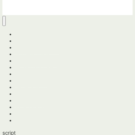
Guía completa para horticultores y jardineros
Cuidados de las plantas
Herramientas y equipo
Jardinería urbana
Preparación del suelo
Recolección y cosecha
Siembra y germinación
Tipos de plantas
Cesped amarillo
Control de plagas
Tienda en línea
Sobre nosotros
Contactar
Blog
script