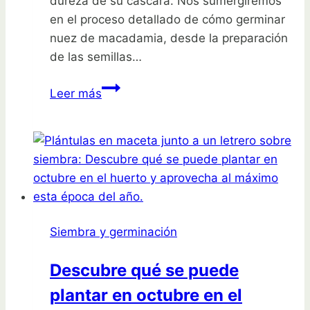
dureza de su cáscara. Nos sumergiremos
en el proceso detallado de cómo germinar
nuez de macadamia, desde la preparación
de las semillas…
Secreto
Leer más
para
germinar
nuez
de
macadamia
de
forma
Siembra y germinación
fácil
y
Descubre qué se puede
efectiva
plantar en octubre en el