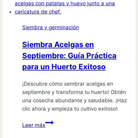
semillas
en
casa
Siembra y germinación
y
transforma
Siembra Acelgas en
tu
Septiembre: Guía Práctica
jardín
este
para un Huerto Exitoso
año
¡Descubre cómo sembrar acelgas en
septiembre y transforma tu huerto! Obtén
una cosecha abundante y saludable. ¡Haz
clic ahora y empieza tu cultivo exitoso!
Siembra
Leer más
Acelgas