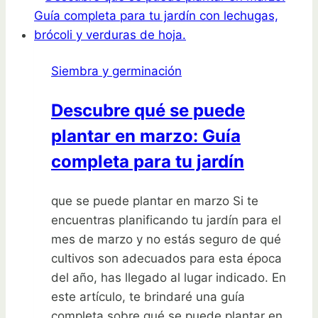
plantar
en
octubre
Siembra y germinación
en
el
Descubre qué se puede
huerto
plantar en marzo: Guía
y
aprovecha
completa para tu jardín
al
máximo
que se puede plantar en marzo Si te
esta
encuentras planificando tu jardín para el
época
mes de marzo y no estás seguro de qué
del
cultivos son adecuados para esta época
año
del año, has llegado al lugar indicado. En
este artículo, te brindaré una guía
completa sobre qué se puede plantar en