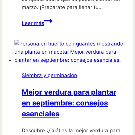
marzo. ¡Prepárate para llenar tu…
Descubre
Leer más
qué
se
puede
plantar
en
marzo:
Siembra y germinación
Guía
completa
Mejor verdura para plantar
para
en septiembre: consejos
tu
jardín
esenciales
Descubre ¿Cuál es la mejor verdura para