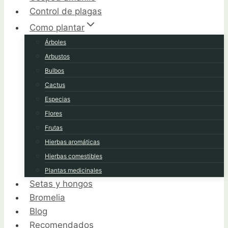
Control de plagas
Como plantar
Árboles
Arbustos
Bulbos
Cactus
Especias
Flores
Frutas
Hierbas aromáticas
Hierbas comestibles
Plantas medicinales
Setas y hongos
Bromelia
Blog
Recomendados