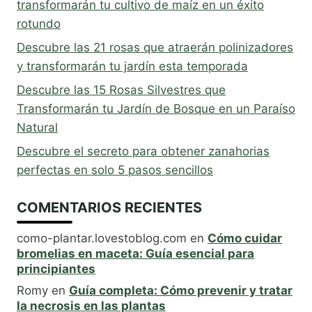
transformarán tu cultivo de maíz en un éxito
rotundo
Descubre las 21 rosas que atraerán polinizadores
y transformarán tu jardín esta temporada
Descubre las 15 Rosas Silvestres que
Transformarán tu Jardín de Bosque en un Paraíso
Natural
Descubre el secreto para obtener zanahorias
perfectas en solo 5 pasos sencillos
COMENTARIOS RECIENTES
como-plantar.lovestoblog.com
en
Cómo cuidar
bromelias en maceta: Guía esencial para
principiantes
Romy
en
Guía completa: Cómo prevenir y tratar
la necrosis en las plantas