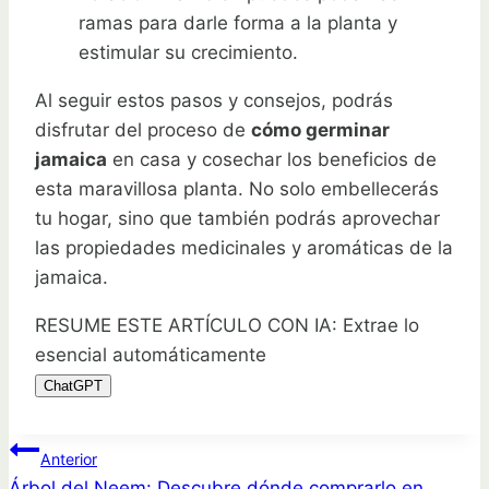
ramas para darle forma a la planta y
estimular su crecimiento.
Al seguir estos pasos y consejos, podrás
disfrutar del proceso de
cómo germinar
jamaica
en casa y cosechar los beneficios de
esta maravillosa planta. No solo embellecerás
tu hogar, sino que también podrás aprovechar
las propiedades medicinales y aromáticas de la
jamaica.
RESUME ESTE ARTÍCULO CON IA: Extrae lo
esencial automáticamente
ChatGPT
Navegación
Anterior
Árbol del Neem: Descubre dónde comprarlo en