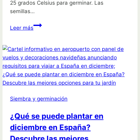
25 grados Celsius para germinar. Las
semillas…
Conoce
Leer más
la
temperatura
ideal
de
siembra
para
tus
plantas:
Siembra y germinación
guía
completa
¿Qué se puede plantar en
diciembre en España?
Descubre las mejores