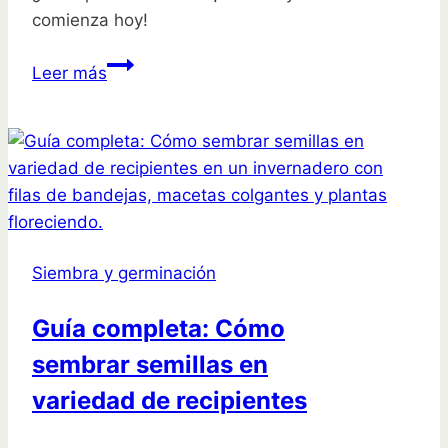
comienza hoy!
Calendario
Leer más
de
Siembra
en
Septiembre:
Cultiva
Hortalizas
Exitosas
Siembra y germinación
Guía completa: Cómo
sembrar semillas en
variedad de recipientes