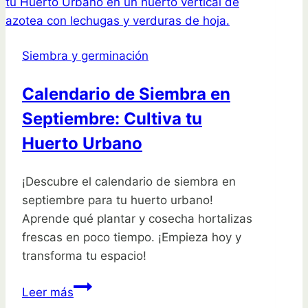
en
diciembre
en
Siembra y germinación
España?
Descubre
Calendario de Siembra en
las
Septiembre: Cultiva tu
mejores
opciones
Huerto Urbano
para
tu
¡Descubre el calendario de siembra en
jardín
septiembre para tu huerto urbano!
Aprende qué plantar y cosecha hortalizas
frescas en poco tiempo. ¡Empieza hoy y
transforma tu espacio!
Calendario
Leer más
de