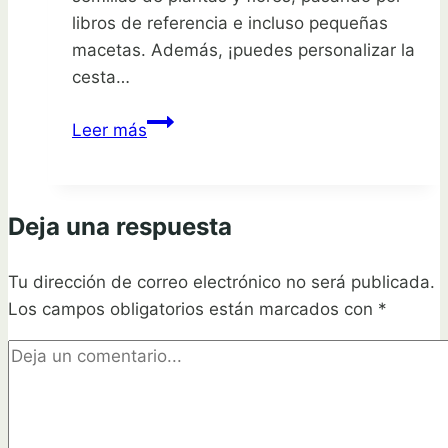
libros de referencia e incluso pequeñas
macetas. Además, ¡puedes personalizar la
cesta…
Regala
Leer más
vida
con
cestas
Deja una respuesta
de
regalo
Tu dirección de correo electrónico no será publicada.
de
Los campos obligatorios están marcados con
jardinería
*
artesanales