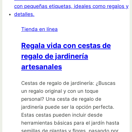
que
necesitas
saber
Tienda en línea
para
crear
Regala vida con cestas de
tu
regalo de jardinería
propio
huerto
artesanales
en
casa
Cestas de regalo de jardinería: ¿Buscas
un regalo original y con un toque
personal? Una cesta de regalo de
jardinería puede ser la opción perfecta.
Estas cestas pueden incluir desde
herramientas básicas para el jardín hasta
semillas de plantas y flores, pasando por