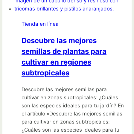
básicas
que
no
Tienda en línea
pueden
faltar
Descubre las mejores
en
semillas de plantas para
tu
kit
cultivar en regiones
de
subtropicales
jardinero
Descubre las mejores semillas para
cultivar en zonas subtropicales: ¿Cuáles
son las especies ideales para tu jardín? En
el artículo «Descubre las mejores semillas
para cultivar en zonas subtropicales:
¿Cuáles son las especies ideales para tu