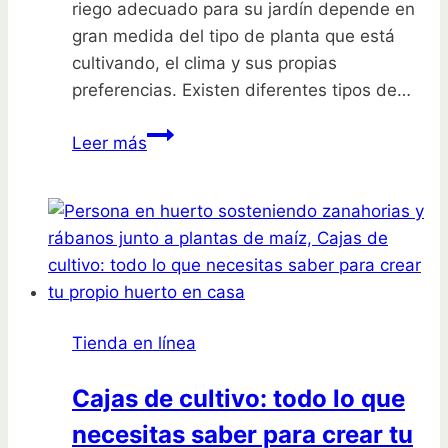
riego adecuado para su jardín depende en
gran medida del tipo de planta que está
cultivando, el clima y sus propias
preferencias. Existen diferentes tipos de…
Nunca
Leer más
más
riegues
mal
tus
plantas:
Descubre
los
Tienda en línea
mejores
sistemas
Cajas de cultivo: todo lo que
de
necesitas saber para crear tu
riego