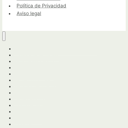
Política de Privacidad
Aviso legal
Guía completa para horticultores y jardineros
Cuidados de las plantas
Herramientas y equipo
Jardinería urbana
Preparación del suelo
Recolección y cosecha
Siembra y germinación
Tipos de plantas
Cesped amarillo
Control de plagas
Tienda en línea
Sobre nosotros
Contactar