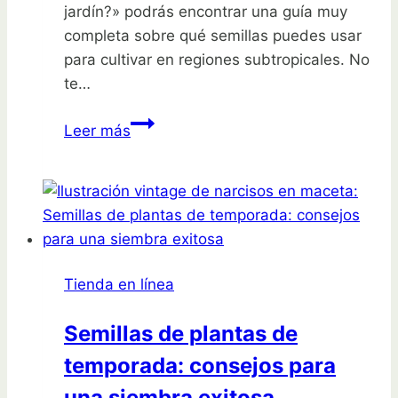
jardín?» podrás encontrar una guía muy
completa sobre qué semillas puedes usar
para cultivar en regiones subtropicales. No
te…
Descubre
Leer más
las
mejores
semillas
de
plantas
para
Tienda en línea
cultivar
en
Semillas de plantas de
regiones
temporada: consejos para
subtropicales
una siembra exitosa