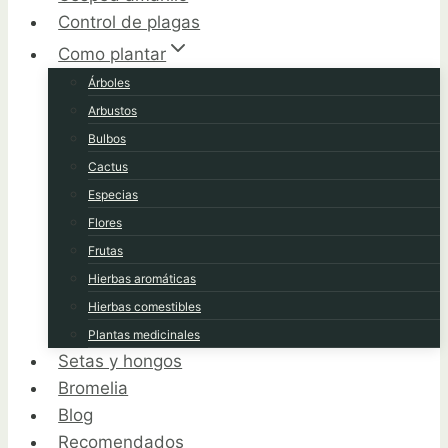
Control de plagas
Como plantar
Árboles
Arbustos
Bulbos
Cactus
Especias
Flores
Frutas
Hierbas aromáticas
Hierbas comestibles
Plantas medicinales
Setas y hongos
Bromelia
Blog
Recomendados