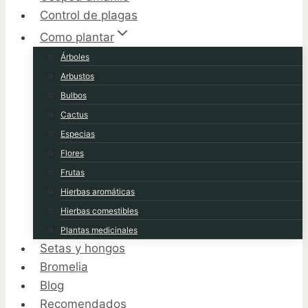
Control de plagas
Como plantar
Árboles
Arbustos
Bulbos
Cactus
Especias
Flores
Frutas
Hierbas aromáticas
Hierbas comestibles
Plantas medicinales
Setas y hongos
Bromelia
Blog
Recomendados