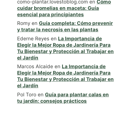
como-plantar.lovestoblog.com
en
Cómo
cuidar bromelias en maceta: Guía
esencial para principiantes
Romy
en
Guía completa: Cómo prevenir
y tratar la necrosis en las plantas
Ederne Reyes
en
La Importancia de
Elegir la Mejor Ropa de Jardinería Para
Tu Bienestar y Protección al Trabajar en
el Jardín
Marcos Alcaide
en
La Importancia de
Elegir la Mejor Ropa de Jardinería Para
Tu Bienestar y Protección al Trabajar en
el Jardín
Pol Toro
en
Guía para plantar calas en
tu jardín: consejos prácticos