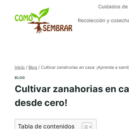
Saltar
Cuidados de 
al
contenido
Recolección y cosech
Inicio
/
Blog
/
Cultivar zanahorias en casa: ¡Aprende a semb
BLOG
Cultivar zanahorias en c
desde cero!
Tabla de contenidos