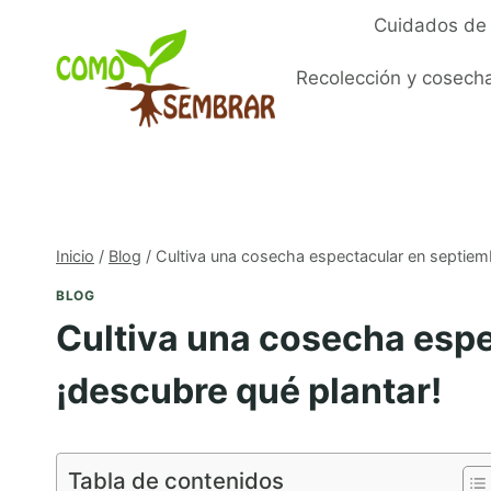
Saltar
Cuidados de 
al
contenido
Recolección y cosech
Inicio
/
Blog
/
Cultiva una cosecha espectacular en septiemb
BLOG
Cultiva una cosecha espe
¡descubre qué plantar!
Tabla de contenidos