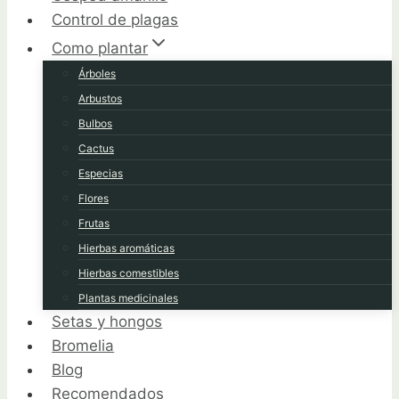
Control de plagas
Como plantar
Árboles
Arbustos
Bulbos
Cactus
Especias
Flores
Frutas
Hierbas aromáticas
Hierbas comestibles
Plantas medicinales
Setas y hongos
Bromelia
Blog
Recomendados