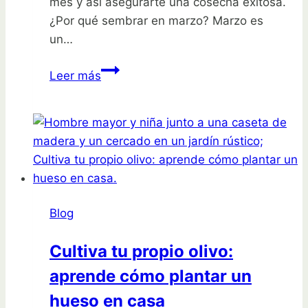
mes y así asegurarte una cosecha exitosa.
¿Por qué sembrar en marzo? Marzo es
un…
Siembra
Leer más
tus
verduras
en
marzo:
variedades
ideales
para
Blog
tu
huerto
Cultiva tu propio olivo:
aprende cómo plantar un
hueso en casa