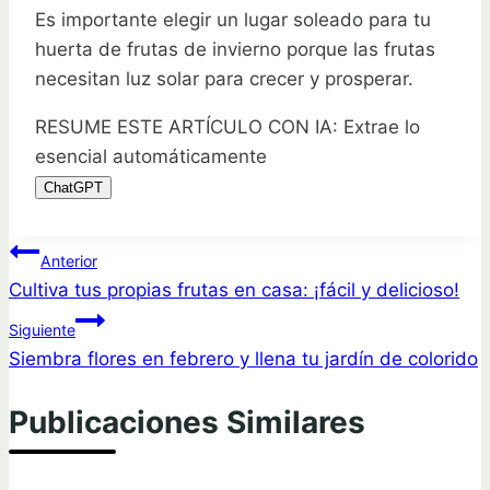
Es importante elegir un lugar soleado para tu
huerta de frutas de invierno porque las frutas
necesitan luz solar para crecer y prosperar.
RESUME ESTE ARTÍCULO CON IA: Extrae lo
esencial automáticamente
ChatGPT
Navegación
Anterior
Cultiva tus propias frutas en casa: ¡fácil y delicioso!
de
Siguiente
entradas
Siembra flores en febrero y llena tu jardín de colorido
Publicaciones Similares