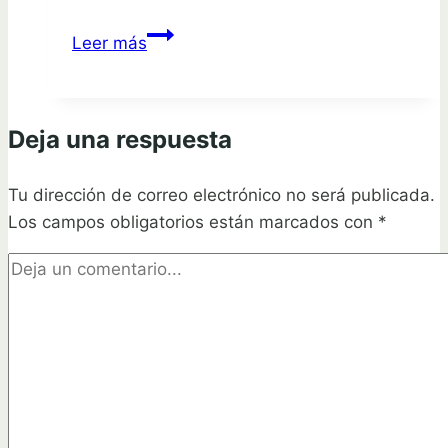
Siembra
Leer más
sin
problemas:
¿Cuándo
Deja una respuesta
sembrar
después
Tu dirección de correo electrónico no será publicada.
de
Los campos obligatorios están marcados con
aplicar
*
herbicida?