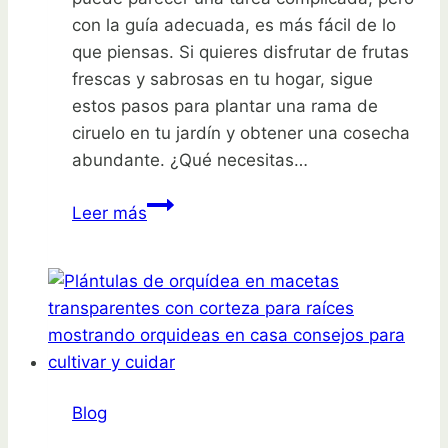
con la guía adecuada, es más fácil de lo
que piensas. Si quieres disfrutar de frutas
frescas y sabrosas en tu hogar, sigue
estos pasos para plantar una rama de
ciruelo en tu jardín y obtener una cosecha
abundante. ¿Qué necesitas…
Aprende
Leer más
a
plantar
una
rama
de
ciruelo
en
Blog
tu
jardín