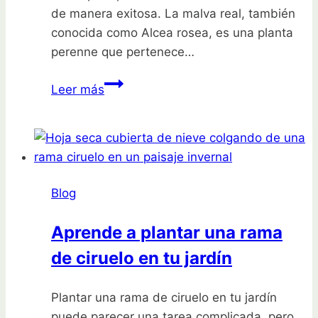
de manera exitosa. La malva real, también
conocida como Alcea rosea, es una planta
perenne que pertenece…
Plantar
Leer más
semillas
de
malva
real:
todo
Blog
lo
que
Aprende a plantar una rama
necesitas
de ciruelo en tu jardín
saber
Plantar una rama de ciruelo en tu jardín
puede parecer una tarea complicada, pero